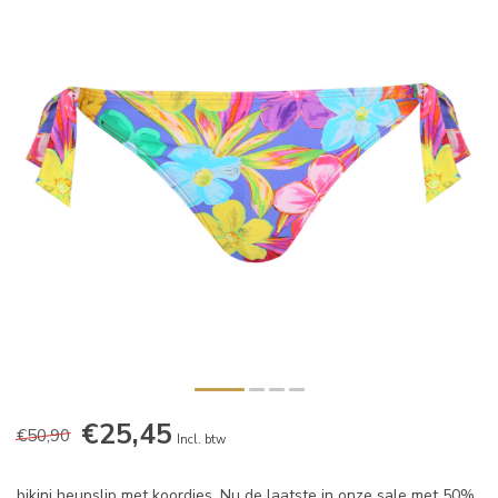
€25,45
€50,90
Incl. btw
bikini heupslip met koordjes. Nu de laatste in onze sale met 50%