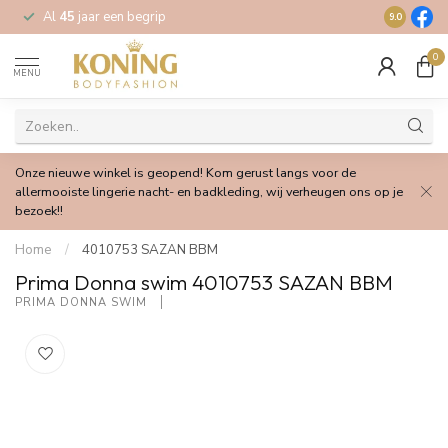
Al
45
jaar een begrip
Gratis
verz
9.0
0
MENU
Onze nieuwe winkel is geopend! Kom gerust langs voor de
allermooiste lingerie nacht- en badkleding, wij verheugen ons op je
bezoek!!
Home
/
4010753 SAZAN BBM
Prima Donna swim 4010753 SAZAN BBM
PRIMA DONNA SWIM 