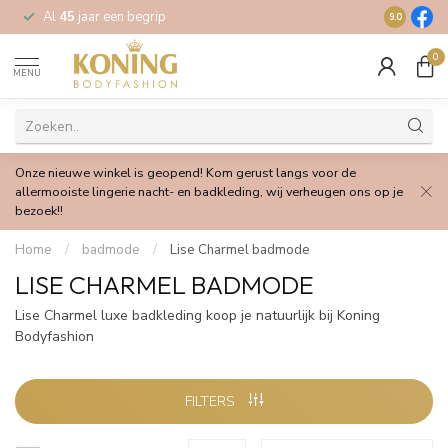
Al
45
jaar een begrip
Gratis
verz
9.0
0
MENU
Onze nieuwe winkel is geopend! Kom gerust langs voor de
allermooiste lingerie nacht- en badkleding, wij verheugen ons op je
bezoek!!
Home
/
badmode
/
Lise Charmel badmode
LISE CHARMEL BADMODE
Lise Charmel luxe badkleding koop je natuurlijk bij Koning
Bodyfashion
FILTERS