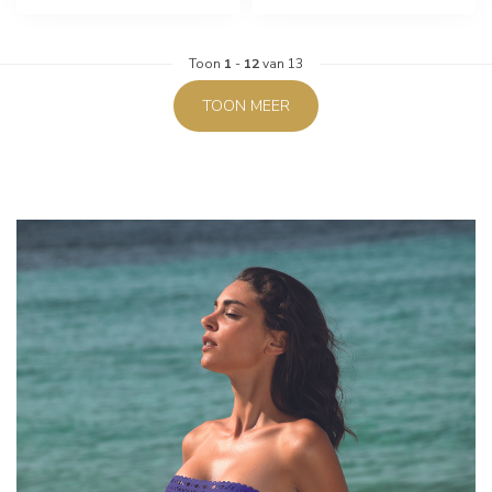
Toon
1
-
12
van 13
TOON MEER