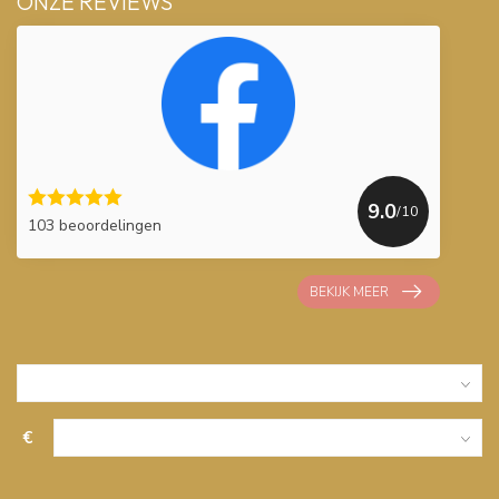
ONZE REVIEWS
9.0
/10
103 beoordelingen
BEKIJK MEER
€