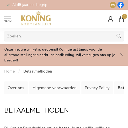
Al
45
jaar een begrip
Gratis
verz
9.0
0
MENU
Onze nieuwe winkel is geopend! Kom gerust langs voor de
allermooiste lingerie nacht- en badkleding, wij verheugen ons op je
bezoek!!
Home
/
Betaalmethoden
Over ons
Algemene voorwaarden
Privacy Policy
Beta
BETAALMETHODEN