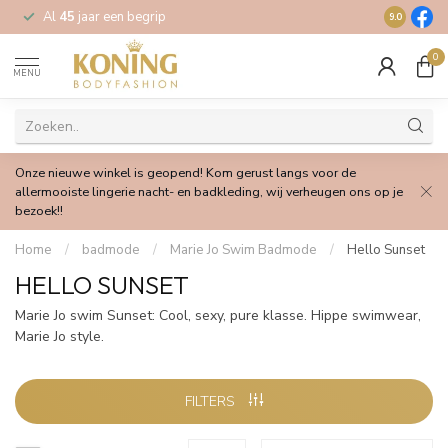
Al
45
jaar een begrip
Gratis
verz
9.0
0
MENU
Onze nieuwe winkel is geopend! Kom gerust langs voor de
allermooiste lingerie nacht- en badkleding, wij verheugen ons op je
bezoek!!
Home
/
badmode
/
Marie Jo Swim Badmode
/
Hello Sunset
HELLO SUNSET
Marie Jo swim Sunset: Cool, sexy, pure klasse. Hippe swimwear,
Marie Jo style.
FILTERS