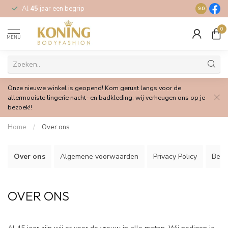
Al
45
jaar een begrip
Gratis
verz
9.0
0
MENU
Onze nieuwe winkel is geopend! Kom gerust langs voor de
allermooiste lingerie nacht- en badkleding, wij verheugen ons op je
bezoek!!
Home
/
Over ons
Over ons
Algemene voorwaarden
Privacy Policy
Beta
OVER ONS