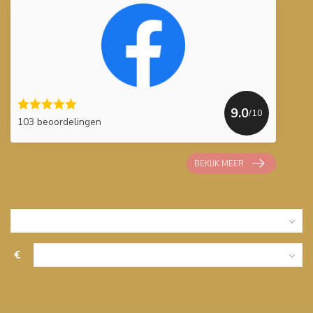
9.0
/10
103 beoordelingen
BEKIJK MEER
€