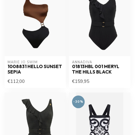
MARIE JO SWIM
ANNADIVA
1008831 HELLO SUNSET
01813HBL 001 MERYL
SEPIA
THE HILLS BLACK
€112,00
€159,95
-30%