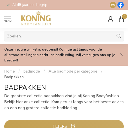
Al
45
jaar een begrip
Gratis
verz
9.0
0
MENU
Onze nieuwe winkel is geopend! Kom gerust langs voor de
allermooiste lingerie nacht- en badkleding, wij verheugen ons op je
bezoek!!
Home
/
badmode
/
Alle badmode per categorie
/
Badpakken
BADPAKKEN
De grootste collectie badpakken vind je bij Koning Bodyfashion.
Bekijk hier onze collectie. Kom gerust langs voor het beste advies
en een nog grotere collectie badkleding.
FILTERS