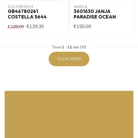
GOLDBERGH
SARDA
GB46780261
3601630 JANJA
COSTELLA 5644
PARADISE OCEAN
€139,30
€150,00
€199,00
Toon
1
-
12
van 103
TOON MEER