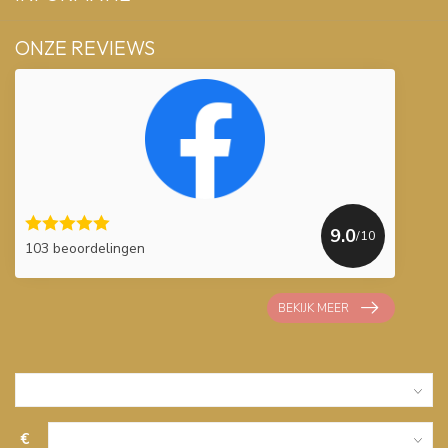
ONZE REVIEWS
9.0
/10
103 beoordelingen
BEKIJK MEER
€