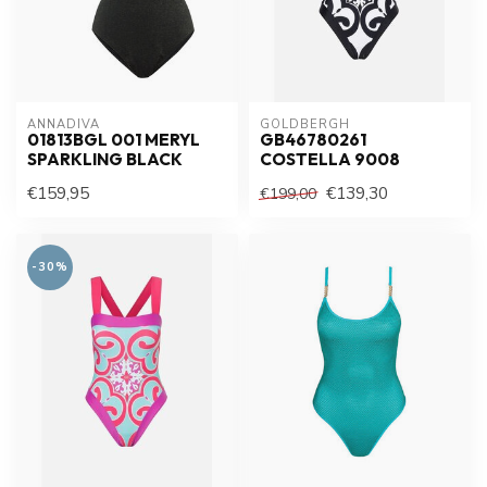
ANNADIVA
GOLDBERGH
01813BGL 001 MERYL
GB46780261
SPARKLING BLACK
COSTELLA 9008
€159,95
€139,30
€199,00
-30%