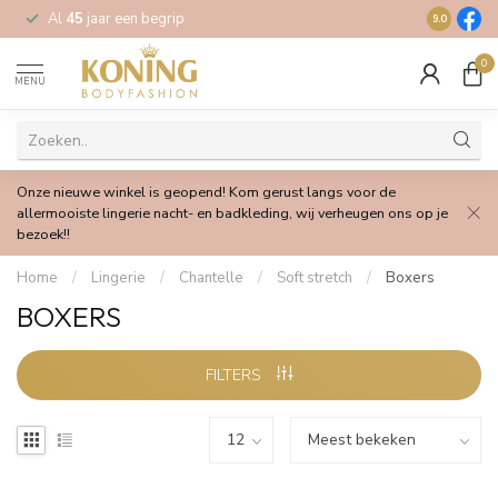
Al
45
jaar een begrip
Gratis
verz
9.0
0
MENU
Onze nieuwe winkel is geopend! Kom gerust langs voor de
allermooiste lingerie nacht- en badkleding, wij verheugen ons op je
bezoek!!
Home
/
Lingerie
/
Chantelle
/
Soft stretch
/
Boxers
BOXERS
FILTERS