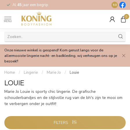
Al
45
jaar een begrip
Gratis
verz
9.0
0
MENU
Onze nieuwe winkel is geopend! Kom gerust langs voor de
allermooiste lingerie nacht- en badkleding, wij verheugen ons op je
bezoek!!
Home
/
Lingerie
/
Marie Jo
/
Louie
LOUIE
Marie Jo Louie is sporty chic lingerie. De grafische
schouderbandjes en de stijlvolle rug van de bh's zijn te mooi om
te verbergen onder je outfit!
FILTERS