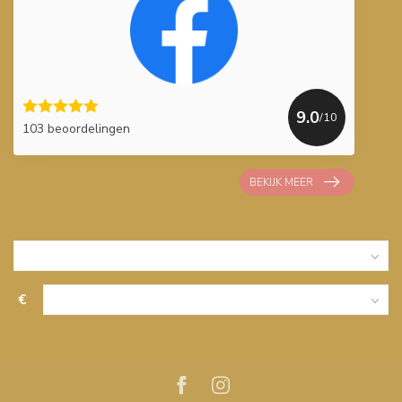
9.0
/10
103 beoordelingen
BEKIJK MEER
€