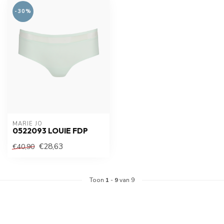
-30%
MARIE JO
0522093 LOUIE FDP
€28,63
€40,90
Toon
1
-
9
van 9