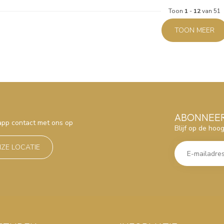
Toon
1
-
12
van 51
TOON MEER
ABONNEER
sapp contact met ons op
Blijf op de hoo
NZE LOCATIE