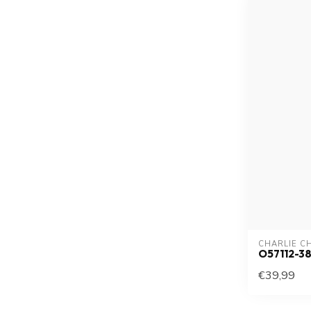
CHARLIE C
O57112-3
€39,99