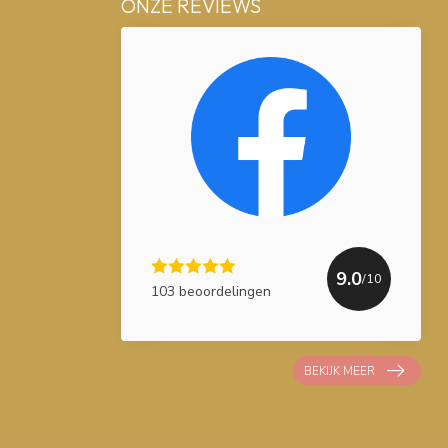
ONZE REVIEWS
9.0
/10
103 beoordelingen
BEKIJK MEER