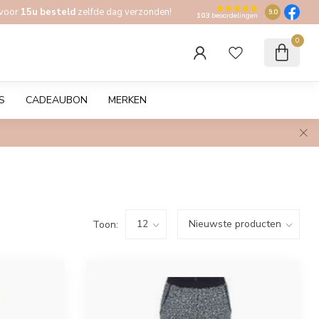
 voor
15u besteld
zelfde dag verzonden!
9.0
103
beoordelingen
0
S
CADEAUBON
MERKEN
Toon: