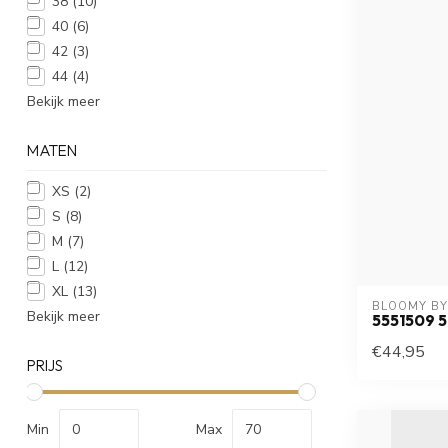
38
(10)
40
(6)
42
(3)
44
(4)
Bekijk meer
MATEN
XS
(2)
S
(8)
M
(7)
L
(12)
XL
(13)
BLOOMY BY
Bekijk meer
5551509 
€44,95
PRIJS
Min
Max