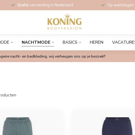
Gratis
verzending in Nederland
Op werkdagen
MODE
NACHTMODE
BASICS
HEREN
VACATURE
gerie nacht- en badkleding, wij verheugen ons op je bezoek!!
roducten