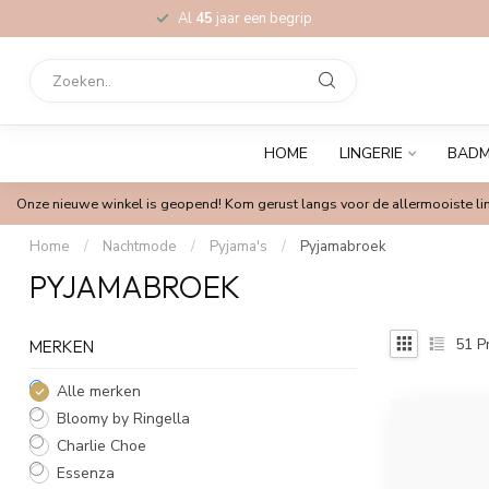
Al
45
jaar een begrip
HOME
LINGERIE
BAD
Onze nieuwe winkel is geopend! Kom gerust langs voor de allermooiste lin
Home
/
Nachtmode
/
Pyjama's
/
Pyjamabroek
PYJAMABROEK
51
P
MERKEN
Alle merken
Bloomy by Ringella
Charlie Choe
Essenza