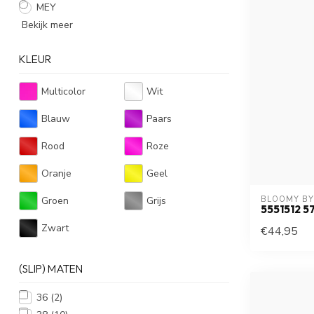
MEY
Bekijk meer
KLEUR
Multicolor
Wit
Blauw
Paars
Rood
Roze
Oranje
Geel
Groen
Grijs
BLOOMY BY
5551512 5
Zwart
€44,95
(SLIP) MATEN
36
(2)