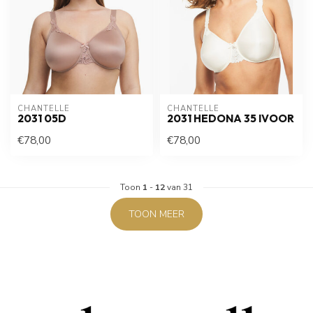
CHANTELLE
CHANTELLE
2031 05D
2031 HEDONA 35 IVOOR
€78,00
€78,00
Toon
1
-
12
van 31
TOON MEER