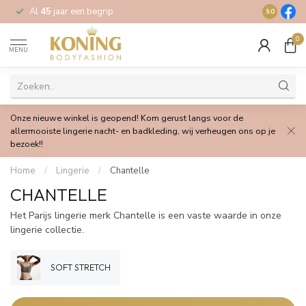
Al
45
jaar een begrip
Gratis
verz
9.0
0
MENU
Onze nieuwe winkel is geopend! Kom gerust langs voor de
allermooiste lingerie nacht- en badkleding, wij verheugen ons op je
bezoek!!
Home
/
Lingerie
/
Chantelle
CHANTELLE
Het Parijs lingerie merk Chantelle is een vaste waarde in onze
lingerie collectie.
SOFT STRETCH