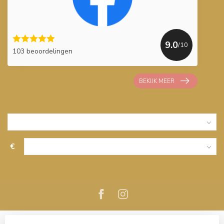
9.0
/10
103 beoordelingen
BEKIJK MEER
€