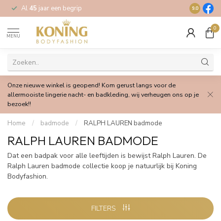
Al
45
jaar een begrip
Gratis
verz
9.0
0
MENU
Onze nieuwe winkel is geopend! Kom gerust langs voor de
allermooiste lingerie nacht- en badkleding, wij verheugen ons op je
bezoek!!
Home
/
badmode
/
RALPH LAUREN badmode
RALPH LAUREN BADMODE
Dat een badpak voor alle leeftijden is bewijst Ralph Lauren. De
Ralph Lauren badmode collectie koop je natuurlijk bij Koning
Bodyfashion.
FILTERS