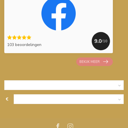
9.0
/10
103 beoordelingen
BEKIJK MEER
€