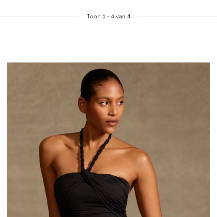
Toon
1
-
4
van 4