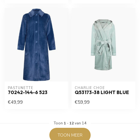
PASTUNETTE
CHARLIE CHOE
70242-144-6 523
Q53173-38 LIGHT BLUE
€49,99
€59,99
Toon
1
-
12
van 14
TOON MEER