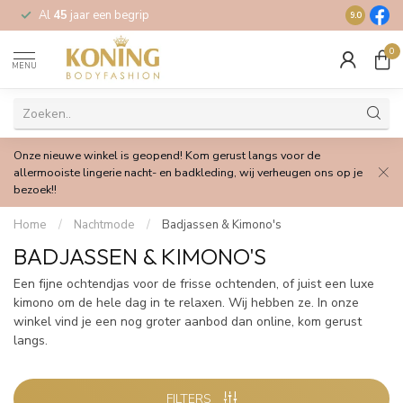
Al
45
jaar een begrip
Gratis
verz
9.0
0
MENU
Onze nieuwe winkel is geopend! Kom gerust langs voor de
allermooiste lingerie nacht- en badkleding, wij verheugen ons op je
bezoek!!
Home
/
Nachtmode
/
Badjassen & Kimono's
BADJASSEN & KIMONO'S
Een fijne ochtendjas voor de frisse ochtenden, of juist een luxe
kimono om de hele dag in te relaxen. Wij hebben ze. In onze
winkel vind je een nog groter aanbod dan online, kom gerust
langs.
FILTERS