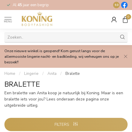
Al
45
jaar een begrip
Gratis
verz
9.0
0
MENU
Onze nieuwe winkel is geopend! Kom gerust langs voor de
allermooiste lingerie nacht- en badkleding, wij verheugen ons op je
bezoek!!
Home
/
Lingerie
/
Anita
/
Bralette
BRALETTE
Een bralette van Anita koop je natuurlijk bij Koning. Maar is een
bralette iets voor jou? Lees onderaan deze pagina onze
uitgebreide uitleg.
FILTERS