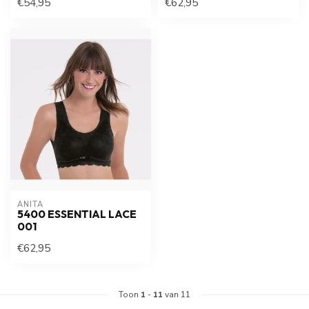
€54,95
€62,95
ANITA
5400 ESSENTIAL LACE
001
€62,95
Toon
1
-
11
van 11