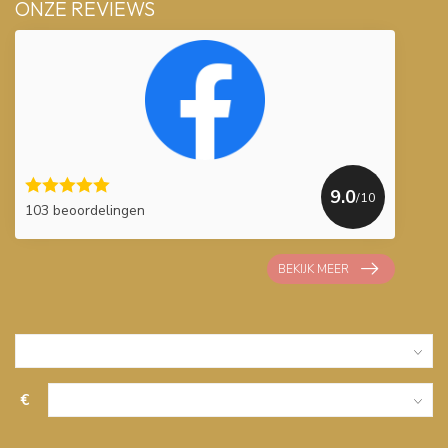
ONZE REVIEWS
9.0
/10
103 beoordelingen
BEKIJK MEER
€