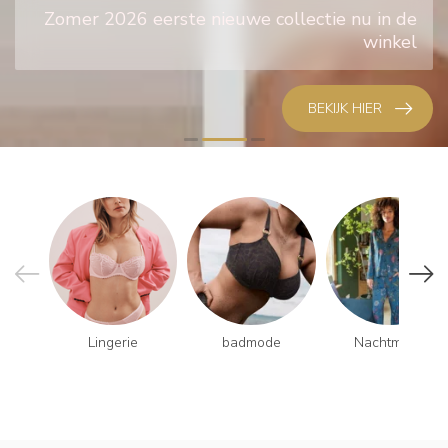
Zomer 2026 eerste nieuwe collectie nu in de
winkel
BEKIJK HIER
Lingerie
badmode
Nachtmode