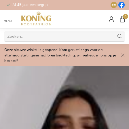
Al
45
jaar een begrip
Gratis
verz
9.0
0
MENU
Onze nieuwe winkel is geopend! Kom gerust langs voor de
allermooiste lingerie nacht- en badkleding, wij verheugen ons op je
bezoek!!