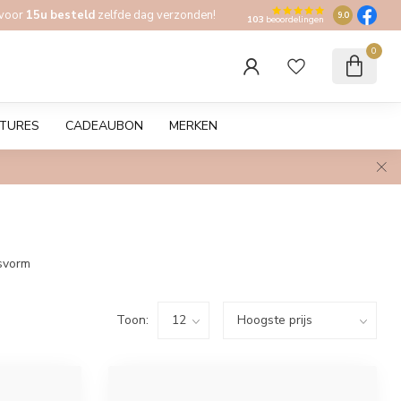
 voor
15u besteld
zelfde dag verzonden!
9.0
103
beoordelingen
0
TURES
CADEAUBON
MERKEN
asvorm
Toon: