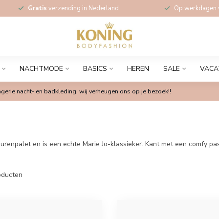
Gratis
verzending in Nederland
Op werkdagen
NACHTMODE
BASICS
HEREN
SALE
VACA
gerie nacht- en badkleding, wij verheugen ons op je bezoek!!
leurenpalet en is een echte Marie Jo-klassieker. Kant met een comfy p
ducten