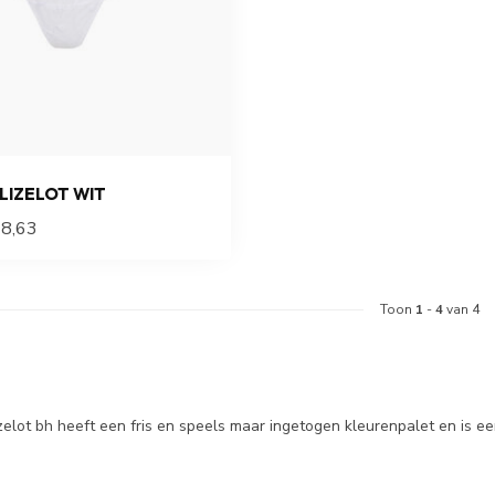
LIZELOT WIT
8,63
Toon
1
-
4
van 4
zelot bh heeft een fris en speels maar ingetogen kleurenpalet en is ee