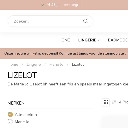
Al
45
jaar een begrip
HOME
LINGERIE
BADMODE
Onze nieuwe winkel is geopend! Kom gerust langs voor de allermooiste lin
Home
/
Lingerie
/
Marie Jo
/
Lizelot
LIZELOT
De Marie Jo Lizelot bh heeft een fris en speels maar ingetogen k
4
Pro
MERKEN
Alle merken
Marie Jo