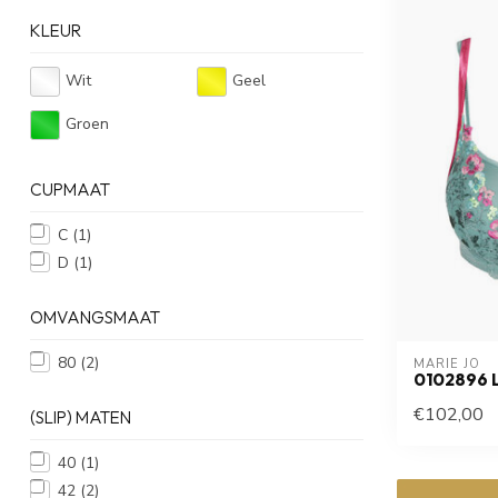
KLEUR
Wit
Geel
Groen
CUPMAAT
C
(1)
D
(1)
OMVANGSMAAT
80
(2)
MARIE JO
0102896 
€102,00
(SLIP) MATEN
40
(1)
42
(2)