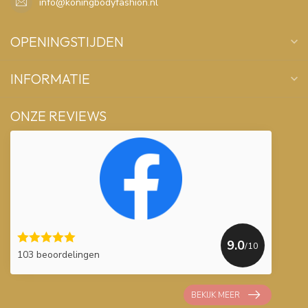
info@koningbodyfashion.nl
OPENINGSTIJDEN
INFORMATIE
ONZE REVIEWS
9.0
/10
103 beoordelingen
BEKIJK MEER