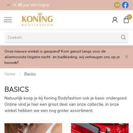
Al
45
jaar een begrip
Gratis
verz
9.0
0
MENU
Onze nieuwe winkel is geopend! Kom gerust langs voor de
allermooiste lingerie nacht- en badkleding, wij verheugen ons op je
bezoek!!
Home
/
Basics
BASICS
Natuurlijk koop je bij Koning Bodyfashion ook je basic ondergoed.
Online vind je hier een groot deel van onze collectie, in onze
winkel hebben we een nog groter assortiment.