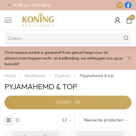
Al
45
jaar een begrip
Gratis
verz
9.0
0
MENU
Onze nieuwe winkel is geopend! Kom gerust langs voor de
allermooiste lingerie nacht- en badkleding, wij verheugen ons op je
bezoek!!
Home
/
Nachtmode
/
Pyjama's
/
Pyjamahemd & top
PYJAMAHEMD & TOP
FILTERS