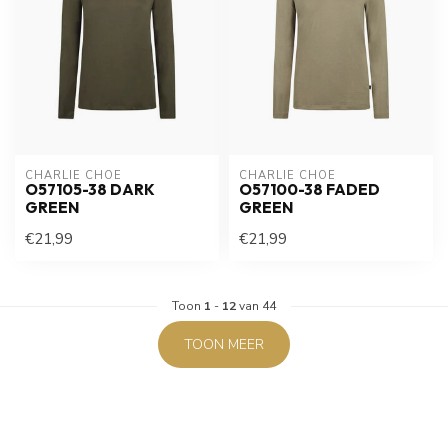
CHARLIE CHOE
CHARLIE CHOE
O57105-38 DARK
O57100-38 FADED
GREEN
GREEN
€21,99
€21,99
Toon
1
-
12
van 44
TOON MEER