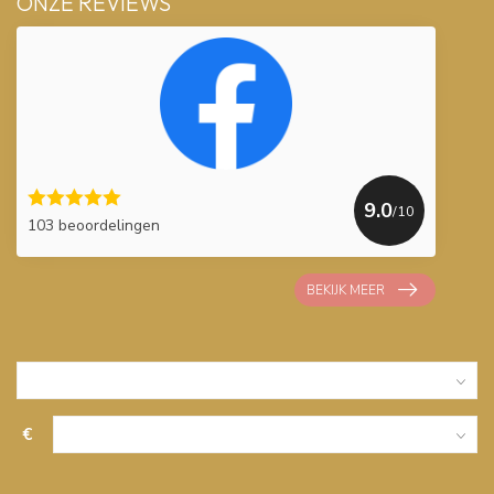
ONZE REVIEWS
9.0
/10
103 beoordelingen
BEKIJK MEER
€