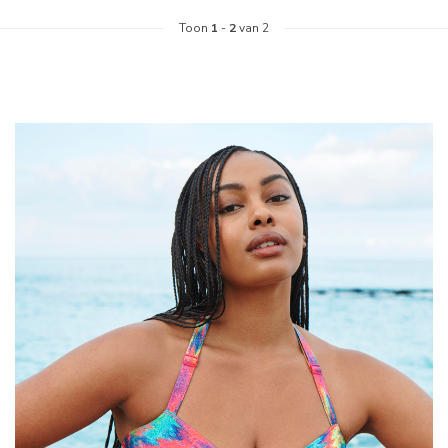
Toon
1
-
2
van 2