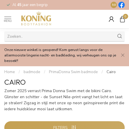
Al
45
jaar een begrip
Gratis
verz
9.0
0
MENU
Onze nieuwe winkel is geopend! Kom gerust langs voor de
allermooiste lingerie nacht- en badkleding, wij verheugen ons op je
bezoek!!
Home
/
badmode
/
PrimaDonna Swim badmode
/
Cairo
CAIRO
Zomer 2025 verrast Prima Donna Swim met de bikini Cairo.
Glinster en schitter - de Sunset Nile-print vangt het licht en laat
je stralen! Zigzag in stijl met onze op neon geïnspireerde print die
iedere huidskleur mooi laat uitkomen.
FILTERS