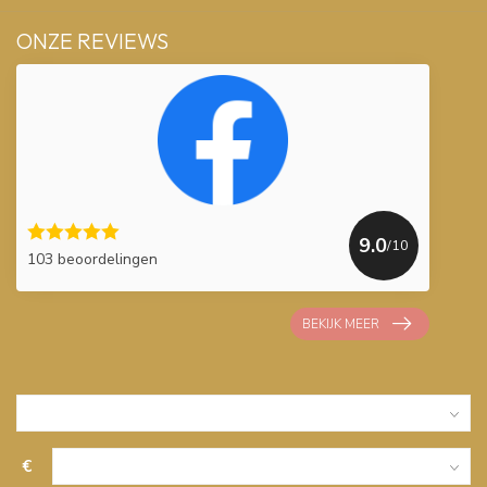
ONZE REVIEWS
9.0
/10
103 beoordelingen
BEKIJK MEER
€