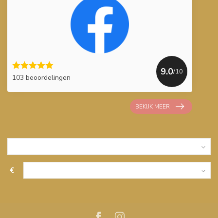
9.0
/10
103 beoordelingen
BEKIJK MEER
€