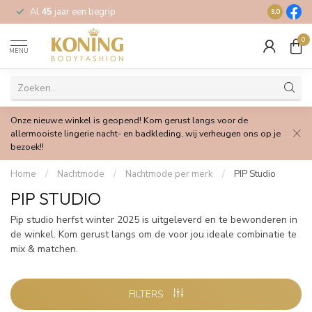
Al
45
jaar een begrip
Gratis
verz
9.0
0
MENU
Onze nieuwe winkel is geopend! Kom gerust langs voor de
allermooiste lingerie nacht- en badkleding, wij verheugen ons op je
bezoek!!
Home
/
Nachtmode
/
Nachtmode per merk
/
PIP Studio
PIP STUDIO
Pip studio herfst winter 2025 is uitgeleverd en te bewonderen in
de winkel. Kom gerust langs om de voor jou ideale combinatie te
mix & matchen.
FILTERS