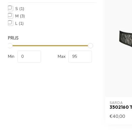
S
(1)
M
(3)
L
(1)
PRIJS
Min
Max
SARDA
3502160 
€40,00