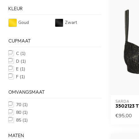
KLEUR
Goud
Zwart
CUPMAAT
C
(1)
D
(1)
E
(1)
F
(1)
OMVANGSMAAT
SARDA
70
(1)
3502123 
80
(1)
€95,00
85
(1)
MATEN