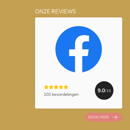
ONZE REVIEWS
9.0
/10
103 beoordelingen
BEKIJK MEER