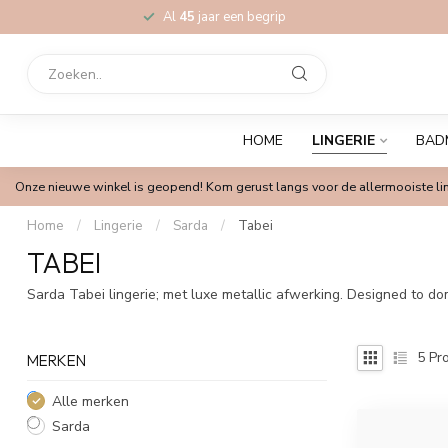
Al
45
jaar een begrip
HOME
LINGERIE
BAD
Onze nieuwe winkel is geopend! Kom gerust langs voor de allermooiste lin
Home
/
Lingerie
/
Sarda
/
Tabei
TABEI
Sarda Tabei lingerie; met luxe metallic afwerking. Designed to do
5
Pro
MERKEN
Alle merken
Sarda