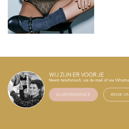
WIJ ZIJN ER VOOR JE
Neem telefonisch, via de mail of via What
KLANTENSERVICE
BEKIJK O