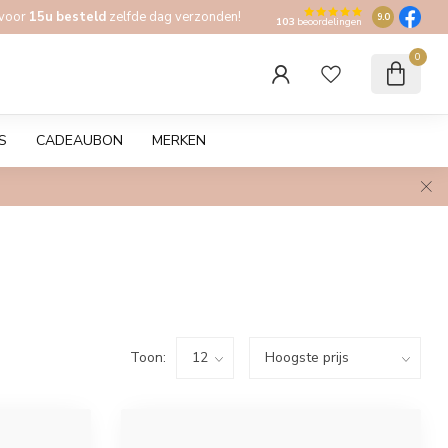
 voor
15u besteld
zelfde dag verzonden!
9.0
103
beoordelingen
0
S
CADEAUBON
MERKEN
Toon: