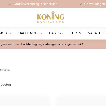
Gratis
verzending in Nederland
Op werkdagen
MODE
NACHTMODE
BASICS
HEREN
VACATURE
gerie nacht- en badkleding, wij verheugen ons op je bezoek!!
minate.
ducten