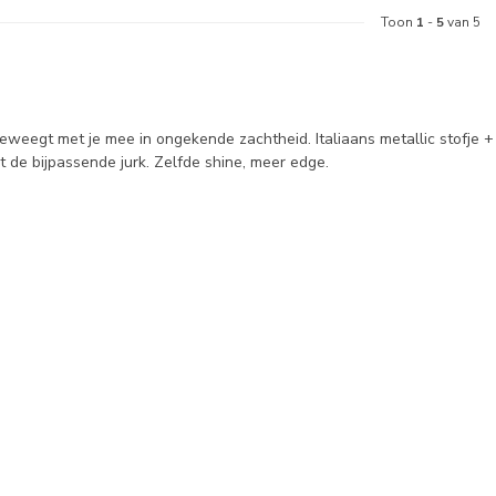
Toon
1
-
5
van 5
weegt met je mee in ongekende zachtheid. Italiaans metallic stofje + 
 de bijpassende jurk. Zelfde shine, meer edge.