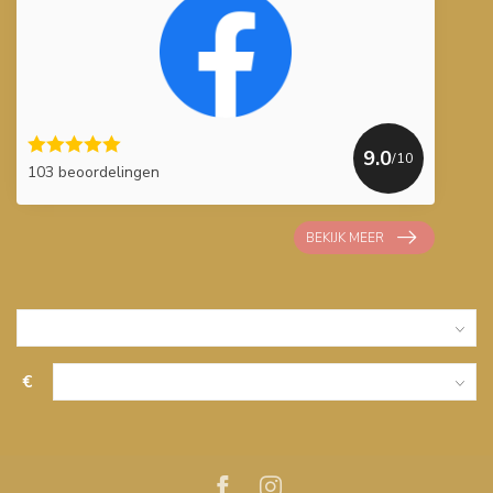
9.0
/10
103 beoordelingen
BEKIJK MEER
€