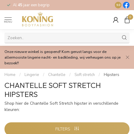
Al
45
jaar een begrip
Gratis
verz
9.0
0
MENU
Onze nieuwe winkel is geopend! Kom gerust langs voor de
allermooiste lingerie nacht- en badkleding, wij verheugen ons op je
bezoek!!
Home
/
Lingerie
/
Chantelle
/
Soft stretch
/
Hipsters
CHANTELLE SOFT STRETCH
HIPSTERS
Shop hier de Chantelle Soft Stretch hipster in verschillende
kleuren:
FILTERS