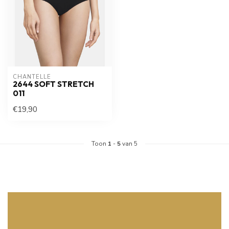
CHANTELLE
2644 SOFT STRETCH
011
€19,90
Toon
1
-
5
van 5