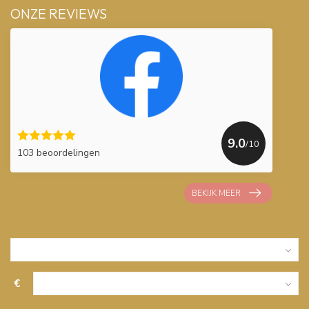
ONZE REVIEWS
9.0
/10
103 beoordelingen
BEKIJK MEER
€