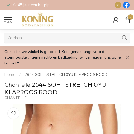
Al
45
jaar een begrip
Gratis
verz
9.0
0
MENU
Onze nieuwe winkel is geopend! Kom gerust langs voor de
allermooiste lingerie nacht- en badkleding, wij verheugen ons op je
bezoek!!
Home
/
2644 SOFT STRETCH 0YU KLAPROOS ROOD
Chantelle 2644 SOFT STRETCH 0YU
KLAPROOS ROOD
CHANTELLE