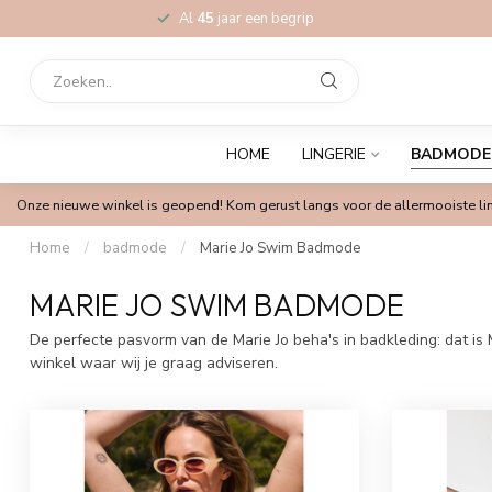
Al
45
jaar een begrip
HOME
LINGERIE
BADMODE
Onze nieuwe winkel is geopend! Kom gerust langs voor de allermooiste lin
Home
/
badmode
/
Marie Jo Swim Badmode
MARIE JO SWIM BADMODE
De perfecte pasvorm van de Marie Jo beha's in badkleding: dat is 
winkel waar wij je graag adviseren.