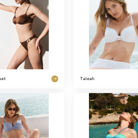
set
Taleah