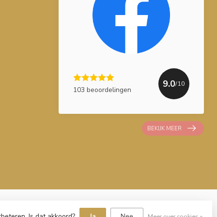
9.0
/10
103 beoordelingen
BEKIJK MEER
rbeteren. Is dat akkoord?
Ja
Nee
Meer over cookies »