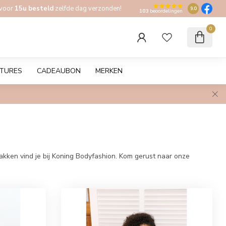
 voor
15u besteld
zelfde dag verzonden!
9.0
103
beoordelingen
0
TURES
CADEAUBON
MERKEN
pakken vind je bij Koning Bodyfashion. Kom gerust naar onze