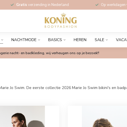
Gratis
verzending in Nederland
Op werkdagen
NACHTMODE
BASICS
HEREN
SALE
VACA
gerie nacht- en badkleding, wij verheugen ons op je bezoek!!
Marie Jo Swim. De eerste collectie 2026 Marie Jo Swim bikini's en bad