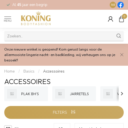
Al
45
jaar een begrip
Gratis
verz
9.0
0
MENU
Onze nieuwe winkel is geopend! Kom gerust langs voor de
allermooiste lingerie nacht- en badkleding, wij verheugen ons op je
bezoek!!
Home
/
Basics
/
Accessoires
ACCESSOIRES
PLAK BH'S
JARRETELS
WASZA
FILTERS