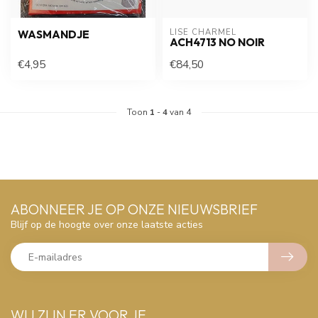
LISE CHARMEL
WASMANDJE
ACH4713 NO NOIR
€4,95
€84,50
Toon
1
-
4
van 4
ABONNEER JE OP ONZE NIEUWSBRIEF
Blijf op de hoogte over onze laatste acties
WIJ ZIJN ER VOOR JE