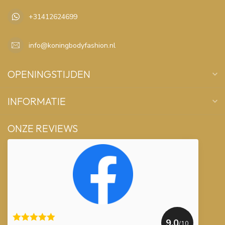
+31412624699
info@koningbodyfashion.nl
OPENINGSTIJDEN
INFORMATIE
ONZE REVIEWS
9.0
/10