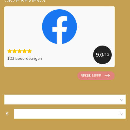
ONZE REVIEWS
9.0
/10
103 beoordelingen
BEKIJK MEER
€