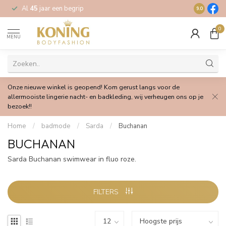
Al
45
jaar een begrip
Gratis
verz
9.0
0
MENU
Onze nieuwe winkel is geopend! Kom gerust langs voor de
allermooiste lingerie nacht- en badkleding, wij verheugen ons op je
bezoek!!
Home
/
badmode
/
Sarda
/
Buchanan
BUCHANAN
Sarda Buchanan swimwear in fluo roze.
FILTERS