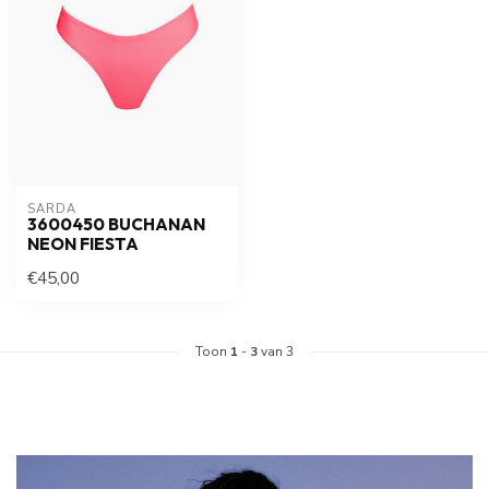
SARDA
3600450 BUCHANAN
NEON FIESTA
€45,00
Toon
1
-
3
van 3