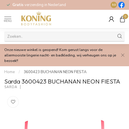
Op werkda
Gratis
verzending in Nederland
9.0
verzonden!
0
MENU
Onze nieuwe winkel is geopend! Kom gerust langs voor de
allermooiste lingerie nacht- en badkleding, wij verheugen ons op je
bezoek!!
Home
/
3600423 BUCHANAN NEON FIESTA
Sarda 3600423 BUCHANAN NEON FIESTA
SARDA