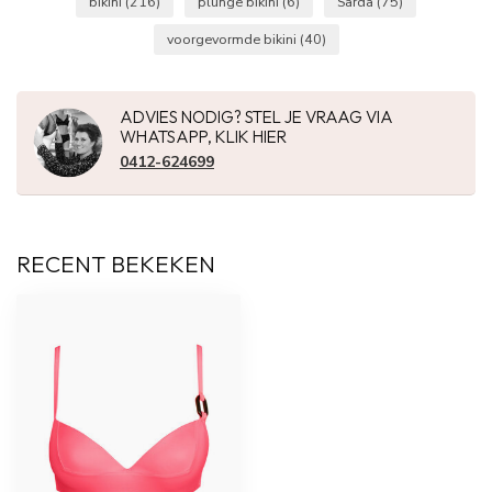
bikini
(216)
plunge bikini
(6)
Sarda
(75)
voorgevormde bikini
(40)
ADVIES NODIG? STEL JE VRAAG VIA
WHATSAPP, KLIK HIER
0412-624699
RECENT BEKEKEN