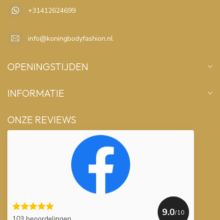
+31412624699
info@koningbodyfashion.nl
OPENINGSTIJDEN
INFORMATIE
ONZE REVIEWS
9.0
/10
103 beoordelingen