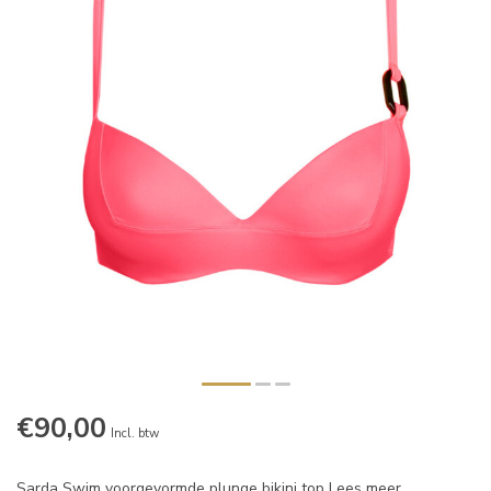
€90,00
Incl. btw
Sarda Swim voorgevormde plunge bikini top
Lees meer
.