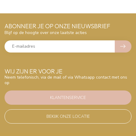
ABONNEER JE OP ONZE NIEUWSBRIEF
Blijf op de hoogte over onze laatste acties
WIJ ZIJN ER VOOR JE
Neem telefonisch, via de mail of via Whatsapp contact met ons
op
KLANTENSERVICE
BEKIJK ONZE LOCATIE