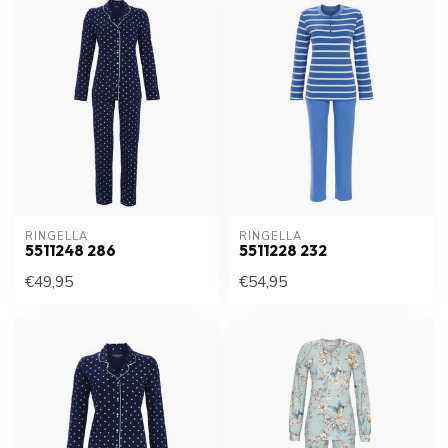
RINGELLA
RINGELLA
5511248 286
5511228 232
€49,95
€54,95