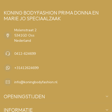
KONING BODYFASHION PRIMA DONNA EN
MARIE JO SPECIAALZAAK
Molenstraat 2
5341GD Oss
Nederland
0412-624699
+31412624699
info@koningbodyfashion.nl
OPENINGSTIJDEN
INFORMATIE