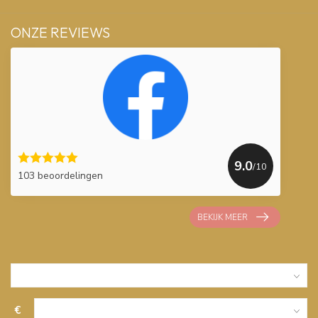
ONZE REVIEWS
9.0
/10
103 beoordelingen
BEKIJK MEER
€