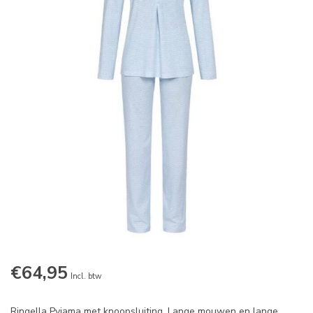
€64,95
Incl. btw
Ringella Pyjama met knoopsluiting. Lange mouwen en lange