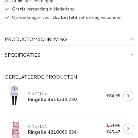
Al
45
jaar een begrip
Gratis
verzending in Nederland
Op werkdagen voor
15u besteld
zelfde dag verzonden!
PRODUCTOMSCHRIJVING
SPECIFICATIES
GERELATEERDE PRODUCTEN
RINGELLA
€64,95
Ringella 4511239 720
€64,95
RINGELLA
Ringella 4216060 634
€45,47