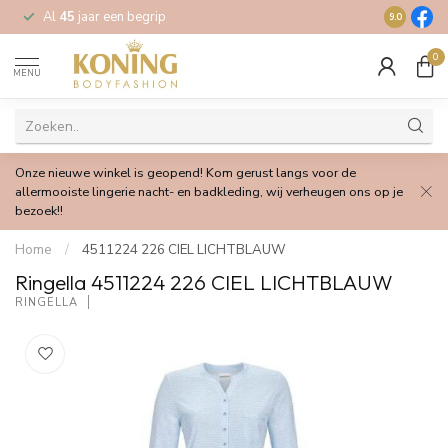
Al
45
jaar een begrip
Gratis
verz
9.0
0
MENU
Onze nieuwe winkel is geopend! Kom gerust langs voor de
allermooiste lingerie nacht- en badkleding, wij verheugen ons op je
bezoek!!
Home
/
4511224 226 CIEL LICHTBLAUW
Ringella 4511224 226 CIEL LICHTBLAUW
RINGELLA