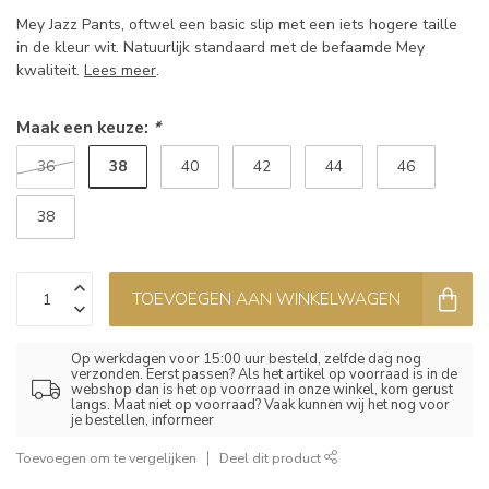
Mey Jazz Pants, oftwel een basic slip met een iets hogere taille
in de kleur wit. Natuurlijk standaard met de befaamde Mey
kwaliteit.
Lees meer
.
Maak een keuze:
*
38
36
40
42
44
46
38
TOEVOEGEN AAN WINKELWAGEN
Op werkdagen voor 15:00 uur besteld, zelfde dag nog
verzonden. Eerst passen? Als het artikel op voorraad is in de
webshop dan is het op voorraad in onze winkel, kom gerust
langs. Maat niet op voorraad? Vaak kunnen wij het nog voor
je bestellen, informeer
Toevoegen om te vergelijken
Deel dit product