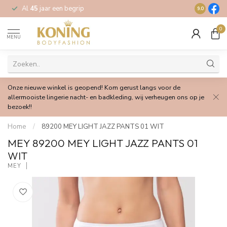
Al
45
jaar een begrip
Gratis
verz
9.0
0
MENU
Onze nieuwe winkel is geopend! Kom gerust langs voor de
allermooiste lingerie nacht- en badkleding, wij verheugen ons op je
bezoek!!
Home
/
89200 MEY LIGHT JAZZ PANTS 01 WIT
MEY 89200 MEY LIGHT JAZZ PANTS 01
WIT
MEY