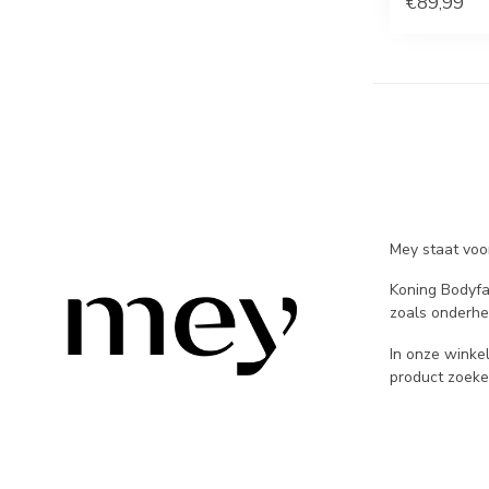
€89,99
Mey staat voor
Koning Bodyfa
zoals onderhe
In onze winke
product zoeken