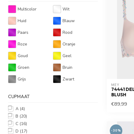
Multicolor
Wit
Huid
Blauw
Paars
Rood
Roze
Oranje
Goud
Geel
Groen
Bruin
Grijs
Zwart
MEY
74441 DE
BLUSH
CUPMAAT
€89,99
A
(4)
B
(20)
C
(16)
D
(17)
-30%