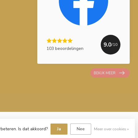
9.0
/10
103 beoordelingen
BEKIJK MEER
rbeteren. Is dat akkoord?
Ja
Nee
Meer over cookies »