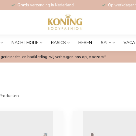
Gratis
verzending in Nederland
Op werkdagen
NACHTMODE
BASICS
HEREN
SALE
VACA
gerie nacht- en badkleding, wij verheugen ons op je bezoek!!
Producten