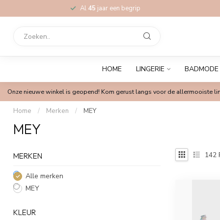
Al
45
jaar een begrip
HOME
LINGERIE
BADMODE
Onze nieuwe winkel is geopend! Kom gerust langs voor de allermooiste lin
Home
/
Merken
/
MEY
MEY
142
MERKEN
Alle merken
MEY
KLEUR