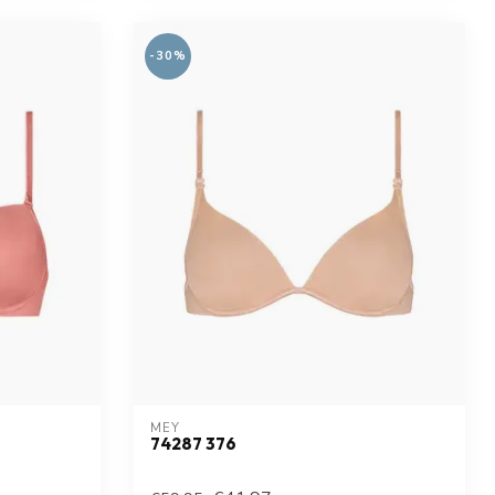
-30%
MEY
74287 376