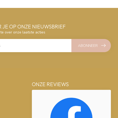
 JE OP ONZE NIEUWSBRIEF
gte over onze laatste acties
ABONNEER
ONZE REVIEWS