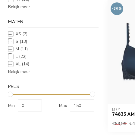
Bekijk meer
-30%
MATEN
XS
(2)
S
(13)
M
(11)
L
(22)
XL
(14)
Bekijk meer
PRIJS
Min
Max
MEY
74833 A
€4
€69,99