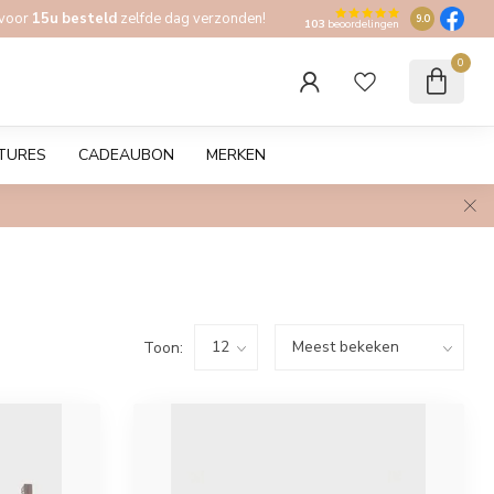
 voor
15u besteld
zelfde dag verzonden!
9.0
103
beoordelingen
0
TURES
CADEAUBON
MERKEN
Toon: