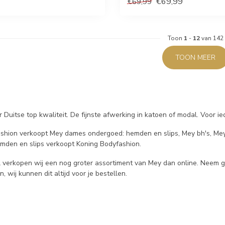
€69,99
€69,99
Toon
1
-
12
van 142
TOON MEER
 Duitse top kwaliteit. De fijnste afwerking in katoen of modal. Voor 
shion verkoopt Mey dames ondergoed: hemden en slips, Mey bh's, Me
mden en slips verkoopt Koning Bodyfashion.
l verkopen wij een nog groter assortiment van Mey dan online. Neem 
, wij kunnen dit altijd voor je bestellen.