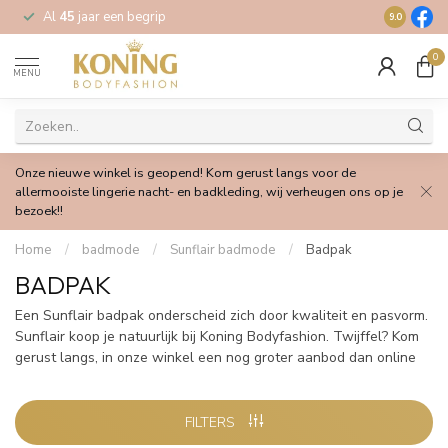
Al
45
jaar een begrip
Gratis
verz
9.0
0
MENU
Onze nieuwe winkel is geopend! Kom gerust langs voor de
allermooiste lingerie nacht- en badkleding, wij verheugen ons op je
bezoek!!
Home
/
badmode
/
Sunflair badmode
/
Badpak
BADPAK
Een Sunflair badpak onderscheid zich door kwaliteit en pasvorm.
Sunflair koop je natuurlijk bij Koning Bodyfashion. Twijffel? Kom
gerust langs, in onze winkel een nog groter aanbod dan online
FILTERS