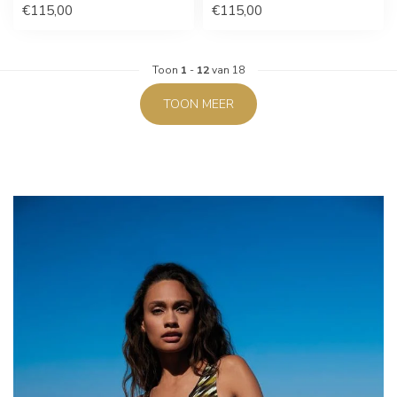
€115,00
€115,00
Toon
1
-
12
van 18
TOON MEER