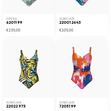
OPERA
SUNFLAIR
62011 99
22001 2643
€135,00
€105,00
SUNFLAIR
SUNFLAIR
22022 975
72051 99