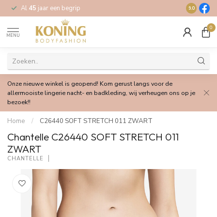
Al
45
jaar een begrip
Gratis
verz
9.0
0
MENU
Onze nieuwe winkel is geopend! Kom gerust langs voor de
allermooiste lingerie nacht- en badkleding, wij verheugen ons op je
bezoek!!
Home
/
C26440 SOFT STRETCH 011 ZWART
Chantelle C26440 SOFT STRETCH 011
ZWART
CHANTELLE