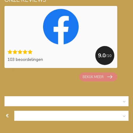
9.0
/10
103 beoordelingen
BEKIJK MEER
€