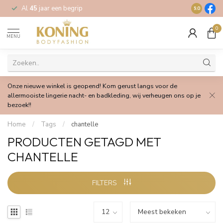
Al
45
jaar een begrip
Gratis
verz
9.0
0
MENU
Onze nieuwe winkel is geopend! Kom gerust langs voor de
allermooiste lingerie nacht- en badkleding, wij verheugen ons op je
bezoek!!
Home
/
Tags
/
chantelle
PRODUCTEN GETAGD MET
CHANTELLE
FILTERS