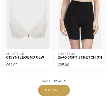
CHANTELLE
CHANTELLE
C15YN1 LEGEND 0LW
2645 SOFT STRETCH 011
€92,00
€35,00
Toon
1
-
12
van 21
TOON MEER