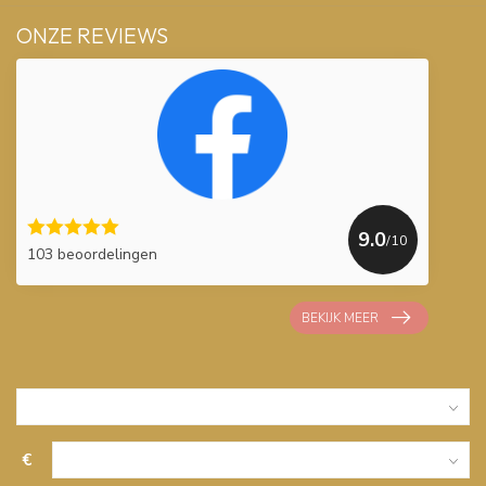
ONZE REVIEWS
9.0
/10
103 beoordelingen
BEKIJK MEER
€