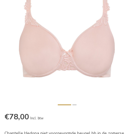
€78,00
Incl. btw
Chantelle Hedona niet voorgevormde beugel bh in de zomerse