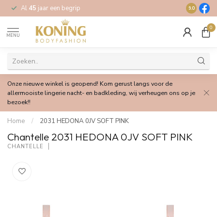
Al
45
jaar een begrip
Gratis
verz
9.0
0
MENU
Onze nieuwe winkel is geopend! Kom gerust langs voor de
allermooiste lingerie nacht- en badkleding, wij verheugen ons op je
bezoek!!
Home
/
2031 HEDONA 0JV SOFT PINK
Chantelle 2031 HEDONA 0JV SOFT PINK
CHANTELLE