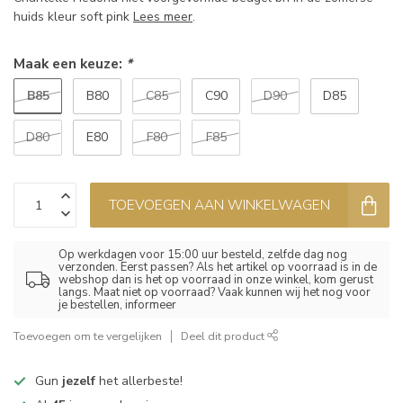
huids kleur soft pink
Lees meer
.
Maak een keuze:
*
B85
B80
C85
C90
D90
D85
D80
E80
F80
F85
TOEVOEGEN AAN WINKELWAGEN
Op werkdagen voor 15:00 uur besteld, zelfde dag nog
verzonden. Eerst passen? Als het artikel op voorraad is in de
webshop dan is het op voorraad in onze winkel, kom gerust
langs. Maat niet op voorraad? Vaak kunnen wij het nog voor
je bestellen, informeer
Toevoegen om te vergelijken
Deel dit product
Gun
jezelf
het allerbeste!