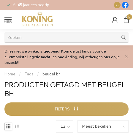
Al
45
jaar een begrip
Gratis
verz
9.0
0
MENU
Onze nieuwe winkel is geopend! Kom gerust langs voor de
allermooiste lingerie nacht- en badkleding, wij verheugen ons op je
bezoek!!
Home
/
Tags
/
beugel bh
PRODUCTEN GETAGD MET BEUGEL
BH
FILTERS