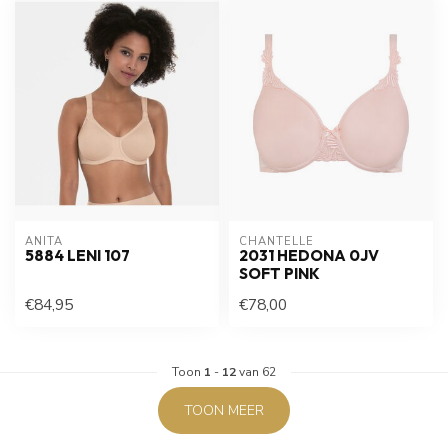
ANITA
CHANTELLE
5884 LENI 107
2031 HEDONA 0JV
SOFT PINK
€84,95
€78,00
Toon
1
-
12
van 62
TOON MEER