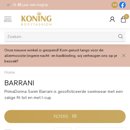
Al
45
jaar een begrip
Gratis
verz
9.0
0
MENU
Onze nieuwe winkel is geopend! Kom gerust langs voor de
allermooiste lingerie nacht- en badkleding, wij verheugen ons op je
bezoek!!
Home
BARRANI
PrimaDonna Swim Barrani is gesofisticeerde swimwear met een
zalige fit tot en met I-cup.
FILTERS