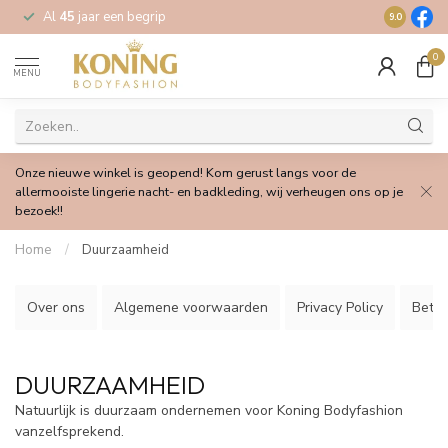
Al
45
jaar een begrip
Gratis
verz
9.0
0
MENU
Onze nieuwe winkel is geopend! Kom gerust langs voor de
allermooiste lingerie nacht- en badkleding, wij verheugen ons op je
bezoek!!
Home
/
Duurzaamheid
Over ons
Algemene voorwaarden
Privacy Policy
Beta
DUURZAAMHEID
Natuurlijk is duurzaam ondernemen voor Koning Bodyfashion
vanzelfsprekend.