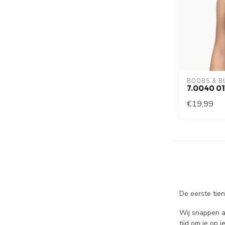
BOOBS & B
7.0040 0
€19,99
De eerste tien
Wij snappen a
tijd om je op 