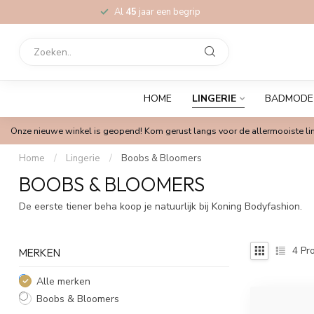
Al
45
jaar een begrip
HOME
LINGERIE
BADMODE
Onze nieuwe winkel is geopend! Kom gerust langs voor de allermooiste lin
Home
/
Lingerie
/
Boobs & Bloomers
BOOBS & BLOOMERS
De eerste tiener beha koop je natuurlijk bij Koning Bodyfashion.
4
Pro
MERKEN
Alle merken
Boobs & Bloomers