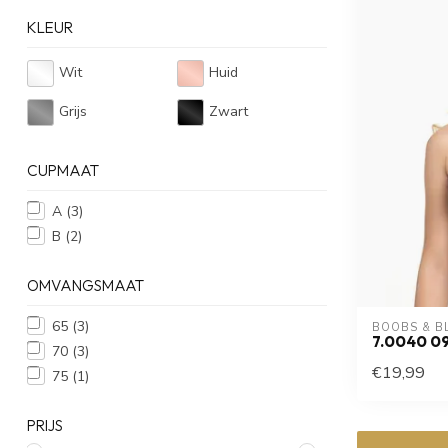
KLEUR
Wit
Huid
Grijs
Zwart
CUPMAAT
A
(3)
B
(2)
OMVANGSMAAT
65
(3)
BOOBS & B
7.0040 0
70
(3)
€19,99
75
(1)
PRIJS