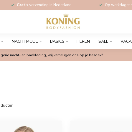
Gratis
verzending in Nederland
Op werkdagen
NACHTMODE
BASICS
HEREN
SALE
VACA
gerie nacht- en badkleding, wij verheugen ons op je bezoek!!
ducten