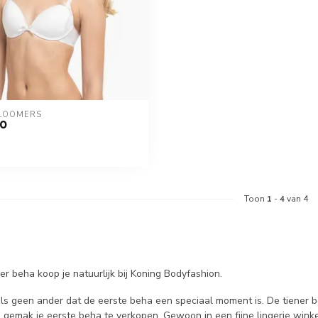
LOOMERS
10
Toon
1
-
4
van 4
er beha koop je natuurlijk bij Koning Bodyfashion.
ls geen ander dat de eerste beha een speciaal moment is. De tiener be
je gemak je eerste beha te verkopen. Gewoon in een fijne lingerie wink