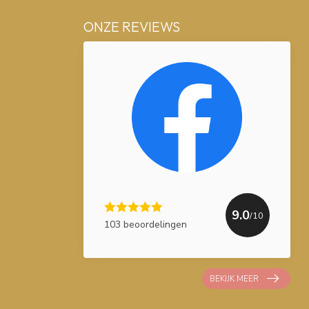
ONZE REVIEWS
9.0
/10
103 beoordelingen
BEKIJK MEER