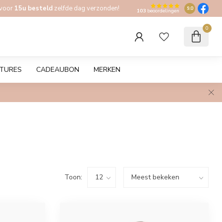
 voor
15u besteld
zelfde dag verzonden!
9.0
103
beoordelingen
0
TURES
CADEAUBON
MERKEN
Toon: