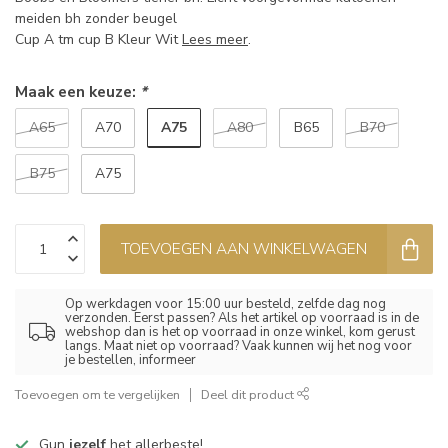
meiden bh zonder beugel
Cup A tm cup B Kleur Wit
Lees meer
.
Maak een keuze:
*
A75
A65
A70
A80
B65
B70
B75
A75
TOEVOEGEN AAN WINKELWAGEN
Op werkdagen voor 15:00 uur besteld, zelfde dag nog
verzonden. Eerst passen? Als het artikel op voorraad is in de
webshop dan is het op voorraad in onze winkel, kom gerust
langs. Maat niet op voorraad? Vaak kunnen wij het nog voor
je bestellen, informeer
Toevoegen om te vergelijken
Deel dit product
Gun
jezelf
het allerbeste!