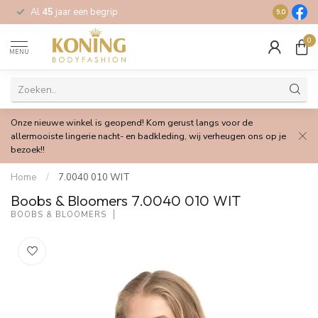
Al
45
jaar een begrip
Gratis
verz
9.0
0
MENU
Onze nieuwe winkel is geopend! Kom gerust langs voor de
allermooiste lingerie nacht- en badkleding, wij verheugen ons op je
bezoek!!
Home
/
7.0040 010 WIT
Boobs & Bloomers 7.0040 010 WIT
BOOBS & BLOOMERS