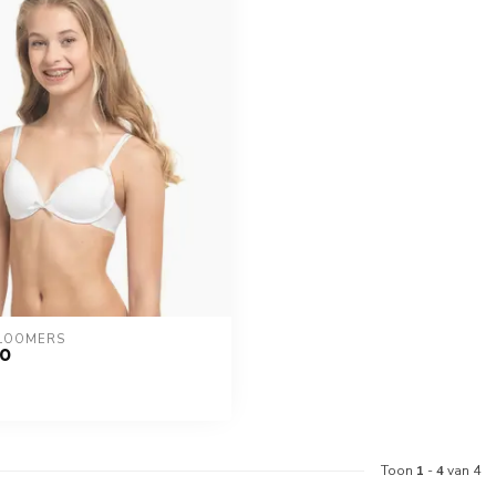
LOOMERS
10
Toon
1
-
4
van 4