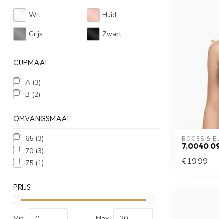
Wit
Huid
Grijs
Zwart
CUPMAAT
A
(3)
B
(2)
OMVANGSMAAT
65
(3)
BOOBS & B
7.0040 0
70
(3)
€19,99
75
(1)
PRIJS
Min
Max