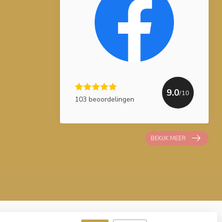
9.0
/10
103 beoordelingen
BEKIJK MEER