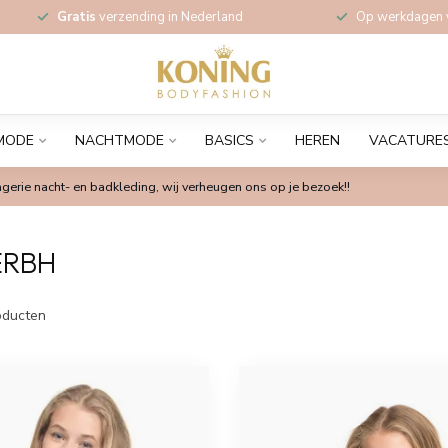
Gratis
verzending in Nederland
Op werkdagen
MODE
NACHTMODE
BASICS
HEREN
VACATURE
gerie nacht- en badkleding, wij verheugen ons op je bezoek!!
ERBH
ducten