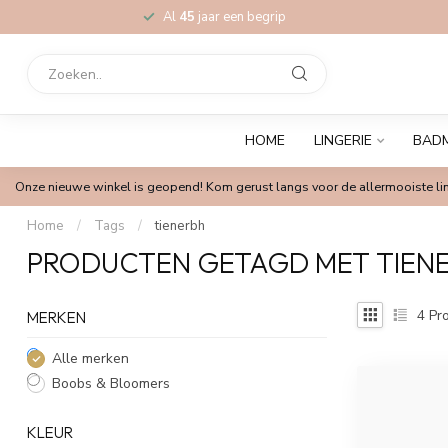
Al
45
jaar een begrip
HOME
LINGERIE
BAD
Onze nieuwe winkel is geopend! Kom gerust langs voor de allermooiste lin
Home
/
Tags
/
tienerbh
PRODUCTEN GETAGD MET TIEN
4
Pro
MERKEN
Alle merken
Boobs & Bloomers
KLEUR