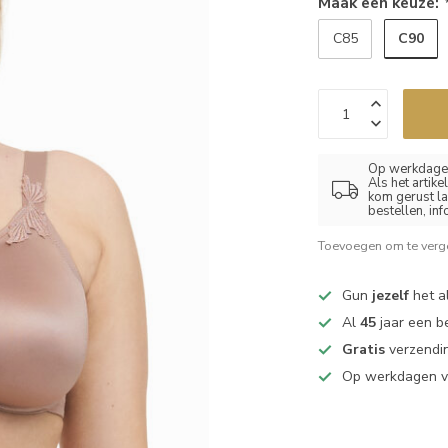
Maak een keuze:
C90
C85
Op werkdagen
Als het artik
kom gerust la
bestellen, in
Toevoegen om te verge
Gun
jezelf
het al
Al
45
jaar een b
Gratis
verzendin
Op werkdagen 