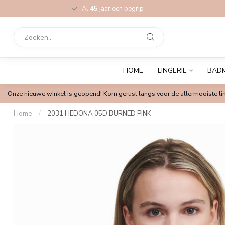
Al
45
jaar een begrip
HOME
LINGERIE
BAD
Onze nieuwe winkel is geopend! Kom gerust langs voor de allermooiste lin
Home
/
2031 HEDONA 05D BURNED PINK