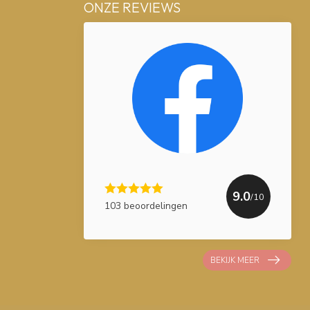
ONZE REVIEWS
9.0
/10
103 beoordelingen
BEKIJK MEER