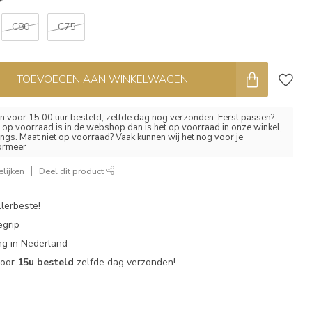
*
C80
C75
TOEVOEGEN AAN WINKELWAGEN
 voor 15:00 uur besteld, zelfde dag nog verzonden. Eerst passen?
el op voorraad is in de webshop dan is het op voorraad in onze winkel,
ngs. Maat niet op voorraad? Vaak kunnen wij het nog voor je
formeer
lijken
Deel dit product
lerbeste!
egrip
g in Nederland
voor
15u besteld
zelfde dag verzonden!