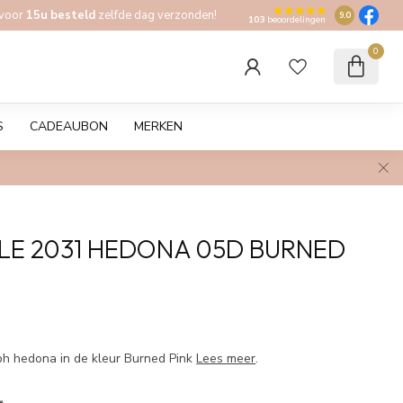
 voor
15u besteld
zelfde dag verzonden!
9.0
103
beoordelingen
0
S
CADEAUBON
MERKEN
E 2031 HEDONA 05D BURNED
w
h hedona in de kleur Burned Pink
Lees meer
.