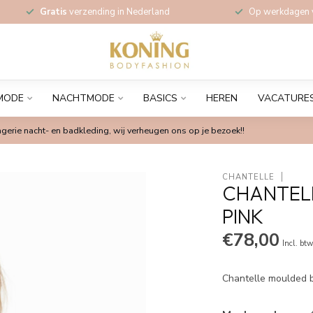
Gratis
verzending in Nederland
Op werkdagen
MODE
NACHTMODE
BASICS
HEREN
VACATURE
gerie nacht- en badkleding, wij verheugen ons op je bezoek!!
CHANTELLE
CHANTELL
PINK
€78,00
Incl. bt
Chantelle moulded b