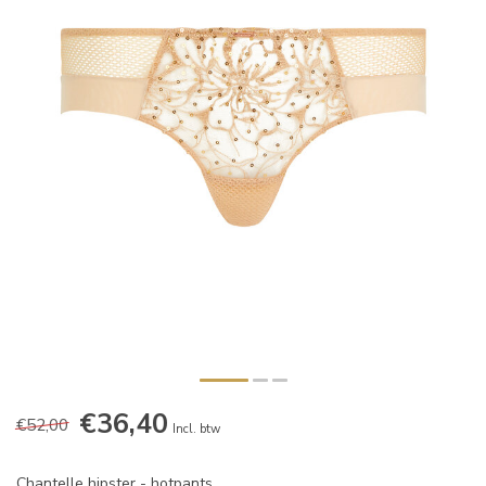
€36,40
€52,00
Incl. btw
Chantelle hipster - hotpants