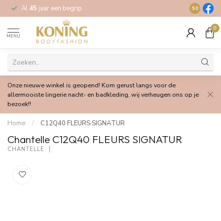
Al
45
jaar een begrip
Gratis
verz
9.0
0
MENU
Onze nieuwe winkel is geopend! Kom gerust langs voor de
allermooiste lingerie nacht- en badkleding, wij verheugen ons op je
bezoek!!
Home
/
C12Q40 FLEURS SIGNATUR
Chantelle C12Q40 FLEURS SIGNATUR
CHANTELLE