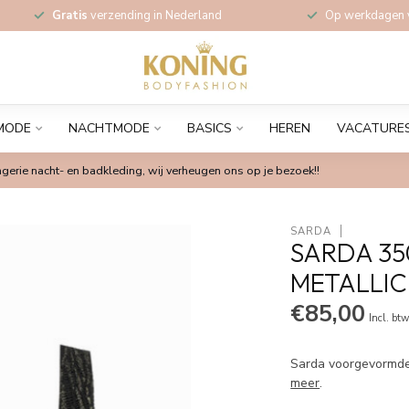
Gratis
verzending in Nederland
Op werkdagen
MODE
NACHTMODE
BASICS
HEREN
VACATURE
gerie nacht- en badkleding, wij verheugen ons op je bezoek!!
SARDA
SARDA 35
METALLIC
€85,00
Incl. bt
Sarda voorgevormde 
meer
.