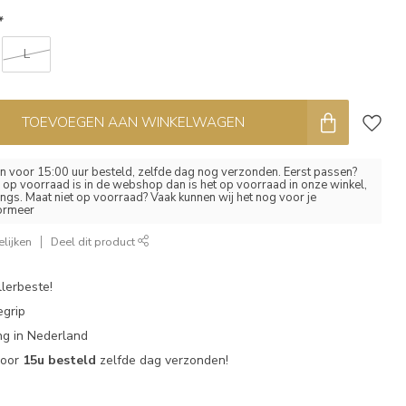
*
L
TOEVOEGEN AAN WINKELWAGEN
 voor 15:00 uur besteld, zelfde dag nog verzonden. Eerst passen?
el op voorraad is in de webshop dan is het op voorraad in onze winkel,
ngs. Maat niet op voorraad? Vaak kunnen wij het nog voor je
formeer
lijken
Deel dit product
lerbeste!
egrip
g in Nederland
voor
15u besteld
zelfde dag verzonden!