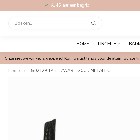
Al
45
jaar een begrip
HOME
LINGERIE
BAD
Onze nieuwe winkel is geopend! Kom gerust langs voor de allermooiste lin
Home
/
3502129 TABEI ZWART GOUD METALLIC