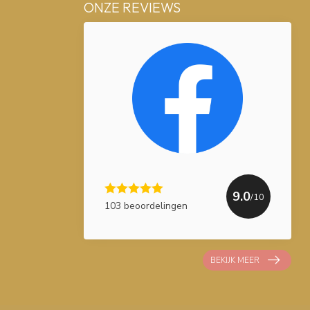
ONZE REVIEWS
9.0
/10
103 beoordelingen
BEKIJK MEER