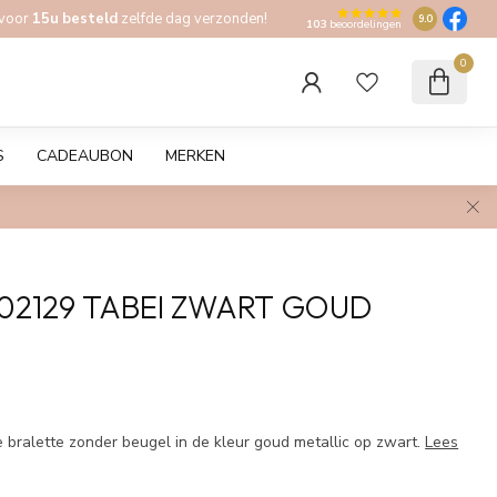
 voor
15u besteld
zelfde dag verzonden!
9.0
103
beoordelingen
0
S
CADEAUBON
MERKEN
02129 TABEI ZWART GOUD
w
bralette zonder beugel in de kleur goud metallic op zwart.
Lees