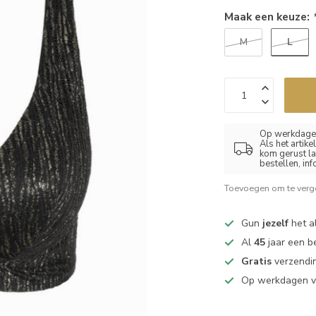
Maak een keuze:
L
M
Op werkdagen
Als het artik
kom gerust la
bestellen, in
Toevoegen om te verge
Gun
jezelf
het al
Al
45
jaar een b
Gratis
verzendin
Op werkdagen 