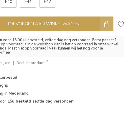
E40
E44
E42
TOEVOEGEN AAN WINKELWAGEN
 voor 15:00 uur besteld, zelfde dag nog verzonden. Eerst passen?
el op voorraad is in de webshop dan is het op voorraad in onze winkel,
ngs. Maat niet op voorraad? Vaak kunnen wij het nog voor je
formeer
lijken
Deel dit product
lerbeste!
egrip
g in Nederland
voor
15u besteld
zelfde dag verzonden!