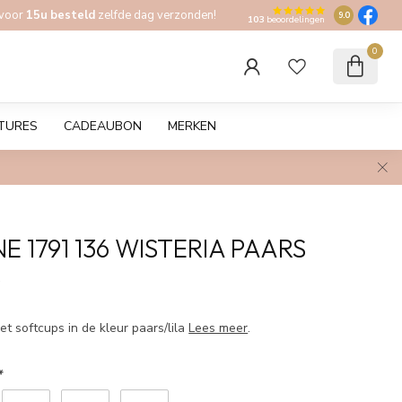
 voor
15u besteld
zelfde dag verzonden!
9.0
103
beoordelingen
0
TURES
CADEAUBON
MERKEN
 1791 136 WISTERIA PAARS
w
t softcups in de kleur paars/lila
Lees meer
.
*