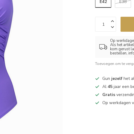
E42
E38
Op werkdagen
Als het artik
kom gerust la
bestellen, in
Toevoegen om te verge
Gun
jezelf
het al
Al
45
jaar een b
Gratis
verzendin
Op werkdagen 