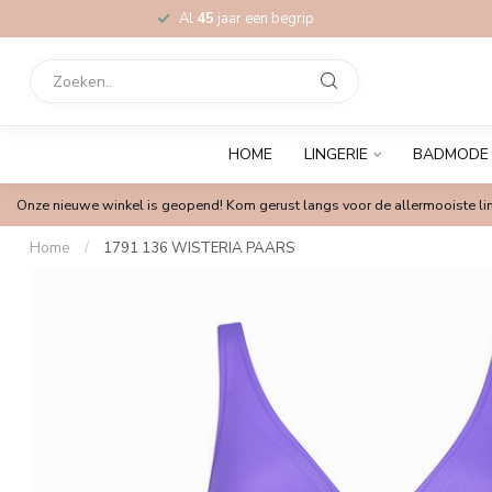
Al
45
jaar een begrip
HOME
LINGERIE
BADMODE
Onze nieuwe winkel is geopend! Kom gerust langs voor de allermooiste lin
Home
/
1791 136 WISTERIA PAARS