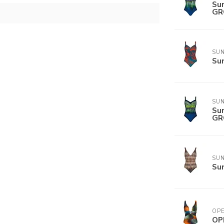
Su
GR
SUN
Sun
SUN
Su
GR
SUN
Sun
OP
OP