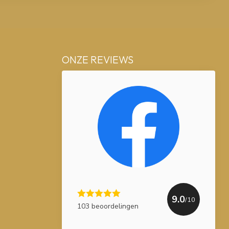
ONZE REVIEWS
9.0
/10
103 beoordelingen