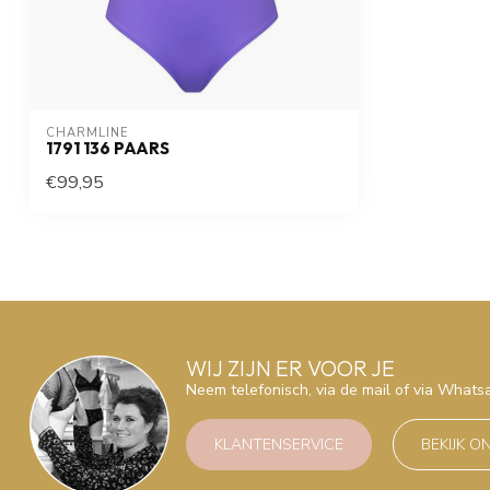
CHARMLINE
1791 136 PAARS
€99,95
WIJ ZIJN ER VOOR JE
Neem telefonisch, via de mail of via What
KLANTENSERVICE
BEKIJK O