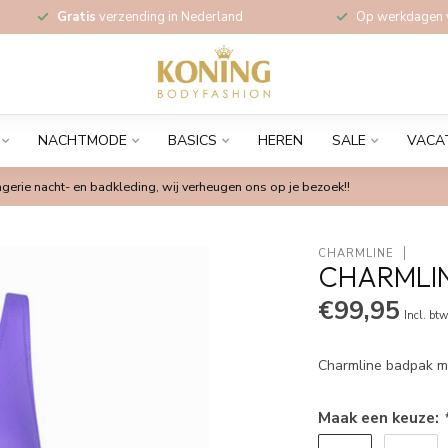
Gratis
verzending in Nederland
Op werkdagen
NACHTMODE
BASICS
HEREN
SALE
VACA
gerie nacht- en badkleding, wij verheugen ons op je bezoek!!
CHARMLINE
CHARMLINE
€99,95
Incl. bt
Charmline badpak me
Maak een keuze: