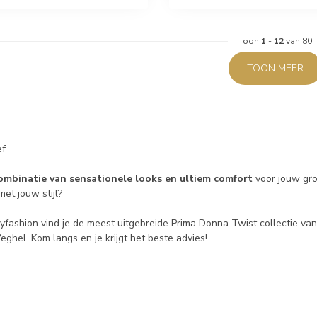
Toon
1
-
12
van 80
TOON MEER
ef
ombinatie van sensationele looks en ultiem comfort
voor jouw gro
et jouw stijl?
yfashion vind je de meest uitgebreide Prima Donna Twist collectie van
eghel. Kom langs en je krijgt het beste advies!