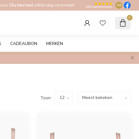
 voor
15u besteld
zelfde dag verzonden!
9.0
103
beoordelingen
0
S
CADEAUBON
MERKEN
Toon: