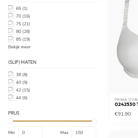
65
(1)
70
(16)
75
(21)
80
(28)
85
(19)
Bekijk meer
(SLIP) MATEN
38
(8)
40
(9)
42
(15)
44
(6)
PRIMA DON
0242530 
PRIJS
€91,90
Min
Max