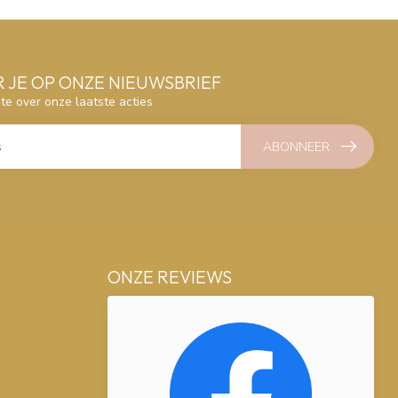
 JE OP ONZE NIEUWSBRIEF
gte over onze laatste acties
ABONNEER
ONZE REVIEWS