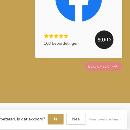
9.0
/10
103 beoordelingen
BEKIJK MEER
rbeteren. Is dat akkoord?
Ja
Nee
Meer over cookies »