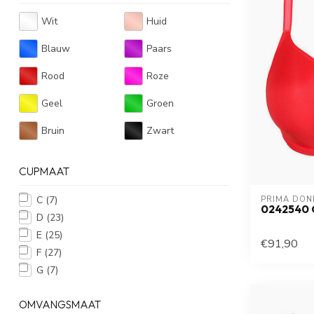
Wit
Huid
Blauw
Paars
Rood
Roze
Geel
Groen
Bruin
Zwart
CUPMAAT
C
(7)
PRIMA DON
0242540 
D
(23)
E
(25)
€91,90
F
(27)
G
(7)
OMVANGSMAAT