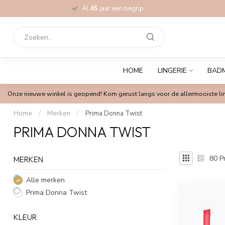
Al
45
jaar een begrip
HOME
LINGERIE
BAD
Onze nieuwe winkel is geopend! Kom gerust langs voor de allermooiste lin
Home
/
Merken
/
Prima Donna Twist
PRIMA DONNA TWIST
80
P
MERKEN
Alle merken
Prima Donna Twist
KLEUR