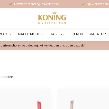
Gratis
verzending in Nederland
Op werkdagen
MODE
NACHTMODE
BASICS
HEREN
VACATURE
gerie nacht- en badkleding, wij verheugen ons op je bezoek!!
roducten