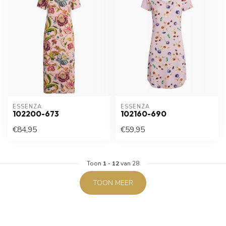
ESSENZA
ESSENZA
102200-673
102160-690
€84,95
€59,95
Toon
1
-
12
van 28
TOON MEER