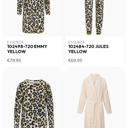
ESSENZA
ESSENZA
102498-720 EMMY
102484-720 JULES
YELLOW
YELLOW
€79,95
€69,95