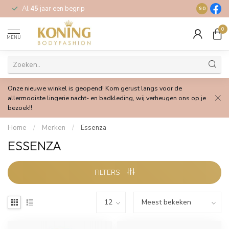
Al
45
jaar een begrip
Gratis
verz
9.0
0
MENU
Onze nieuwe winkel is geopend! Kom gerust langs voor de
allermooiste lingerie nacht- en badkleding, wij verheugen ons op je
bezoek!!
Home
/
Merken
/
Essenza
ESSENZA
FILTERS