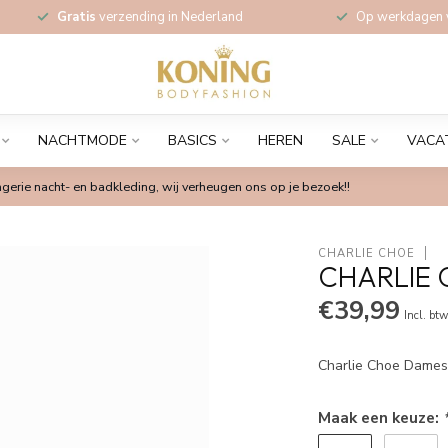
Gratis
verzending in Nederland
Op werkdagen
NACHTMODE
BASICS
HEREN
SALE
VACA
gerie nacht- en badkleding, wij verheugen ons op je bezoek!!
CHARLIE CHOE
CHARLIE 
€39,99
Incl. bt
Charlie Choe Dames
Maak een keuze: