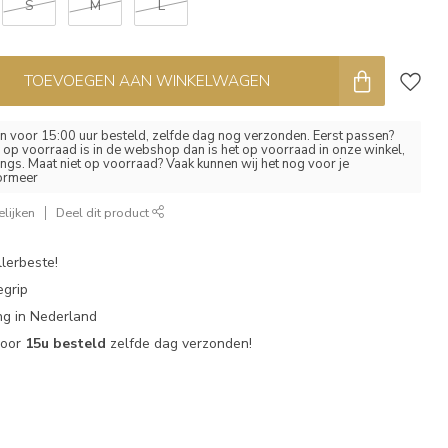
S
M
L
TOEVOEGEN AAN WINKELWAGEN
 voor 15:00 uur besteld, zelfde dag nog verzonden. Eerst passen?
el op voorraad is in de webshop dan is het op voorraad in onze winkel,
ngs. Maat niet op voorraad? Vaak kunnen wij het nog voor je
formeer
lijken
Deel dit product
lerbeste!
egrip
g in Nederland
voor
15u besteld
zelfde dag verzonden!