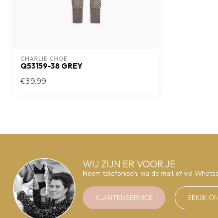
CHARLIE CHOE
Q53159-38 GREY
€39,99
WIJ ZIJN ER VOOR JE
Neem telefonisch, via de mail of via What
KLANTENSERVICE
BEKIJK O