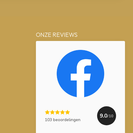
ONZE REVIEWS
9.0
/10
103 beoordelingen