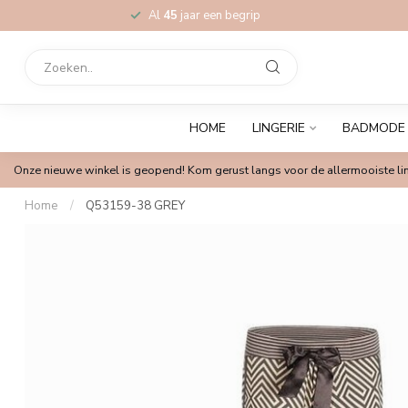
Al
45
jaar een begrip
HOME
LINGERIE
BADMODE
Onze nieuwe winkel is geopend! Kom gerust langs voor de allermooiste lin
Home
/
Q53159-38 GREY