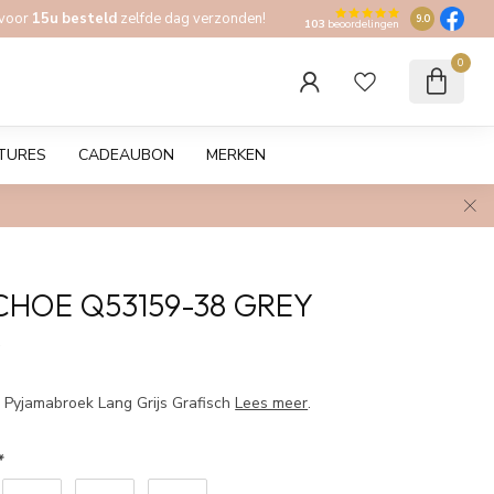
 voor
15u besteld
zelfde dag verzonden!
9.0
103
beoordelingen
0
TURES
CADEAUBON
MERKEN
CHOE Q53159-38 GREY
w
 Pyjamabroek Lang Grijs Grafisch
Lees meer
.
*