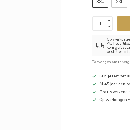
XXL
XXL
Op werkdagen
Als het artik
kom gerust la
bestellen, in
Toevoegen om te verge
Gun
jezelf
het al
Al
45
jaar een b
Gratis
verzendin
Op werkdagen 