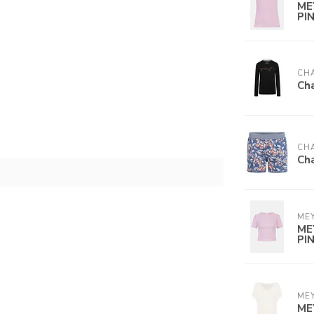
ME
PI
CH
Ch
CH
Ch
ME
ME
PI
ME
ME