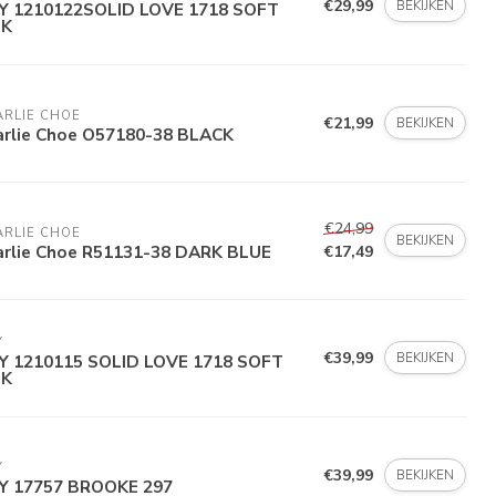
€29,99
BEKIJKEN
Y 1210122SOLID LOVE 1718 SOFT
NK
ARLIE CHOE
€21,99
BEKIJKEN
arlie Choe O57180-38 BLACK
€24,99
ARLIE CHOE
BEKIJKEN
arlie Choe R51131-38 DARK BLUE
€17,49
Y
€39,99
BEKIJKEN
Y 1210115 SOLID LOVE 1718 SOFT
NK
Y
€39,99
BEKIJKEN
Y 17757 BROOKE 297