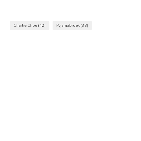
Charlie Choe
(42)
Pyjamabroek
(38)