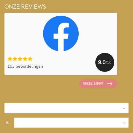
ONZE REVIEWS
9.0
/10
103 beoordelingen
BEKIJK MEER
€