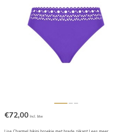
€72,00
Incl. btw
Lise Charmel bikini broekje met brede zijkant
Lees meer
.