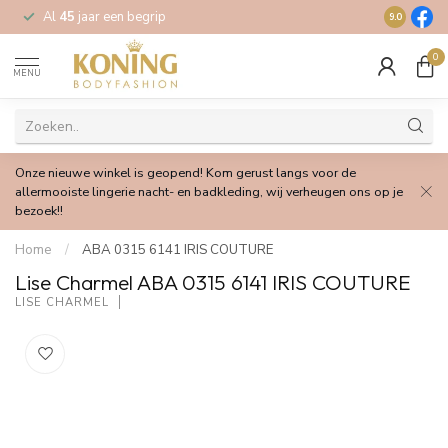
Al
45
jaar een begrip
Gratis
verz
9.0
0
MENU
Onze nieuwe winkel is geopend! Kom gerust langs voor de
allermooiste lingerie nacht- en badkleding, wij verheugen ons op je
bezoek!!
Home
/
ABA 0315 6141 IRIS COUTURE
Lise Charmel ABA 0315 6141 IRIS COUTURE
LISE CHARMEL