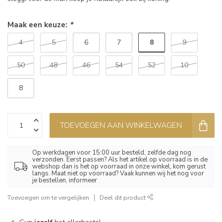
Maak een keuze:
*
8
4
5
6
7
9
50
48
46
54
52
10
8
TOEVOEGEN AAN WINKELWAGEN
Op werkdagen voor 15:00 uur besteld, zelfde dag nog
verzonden. Eerst passen? Als het artikel op voorraad is in de
webshop dan is het op voorraad in onze winkel, kom gerust
langs. Maat niet op voorraad? Vaak kunnen wij het nog voor
je bestellen, informeer
Toevoegen om te vergelijken
Deel dit product