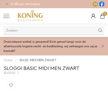
Al
45
jaar een begrip
Gratis
verz
9.0
0
MENU
Onze nieuwe winkel is geopend! Kom gerust langs voor de
allermooiste lingerie nacht- en badkleding, wij verheugen ons op je
bezoek!!
Home
/
BASIC MIDI MEN ZWART
SLOGGI BASIC MIDI MEN ZWART
SLOGGI