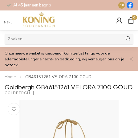
Al
45
jaar een begrip
Gratis
verz
9.0
0
MENU
Onze nieuwe winkel is geopend! Kom gerust langs voor de
allermooiste lingerie nacht- en badkleding, wij verheugen ons op je
bezoek!!
Home
/
GB46151261 VELORA 7100 GOUD
Goldbergh GB46151261 VELORA 7100 GOUD
GOLDBERGH