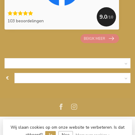
9.0
/10
103 beoordelingen
BEKIJK MEER
€
Wij slaan cookies op om onze website te verbeteren. Is dat
akkoord?
Ja
Nee
Meer over cookies »