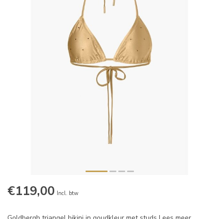
€119,00
Incl. btw
Goldbergh triangel bikini in goudkleur met studs
Lees meer
.